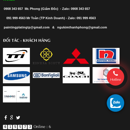
0908 343 657 Mr. Phong (Giám Đốc) - Zalo: 0908 343 657
091 999 4563 Mr Toàn (TP Kinh Doanh) - Zalo: 091 999 4563
paintingplatingtp@gmail.com & ngukimthanhphong@gmail.com
ĐỐI TÁC - KHÁCH HÀNG
Hotline
Online : 6
6
1
5
5
7
3