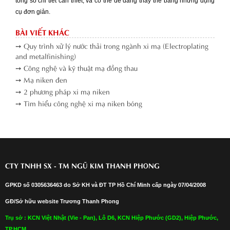
tổng số chi tiết cần thiết, và có thể dễ dàng thay thế bằng những dụng
cụ đơn giản.
BÀI VIẾT KHÁC
➙ Quy trình xử lý nước thải trong ngành xi mạ (Electroplating
and metalfinishing)
➙ Công nghệ và kỹ thuật mạ đồng thau
➙ Mạ niken đen
➙ 2 phương pháp xi mạ niken
➙ Tìm hiểu công nghệ xi mạ niken bóng
CTY TNHH SX - TM NGŨ KIM THANH PHONG
GPKD số 0305636463 do Sở KH và ĐT TP Hồ Chí Minh cấp ngày 07/04/2008
GĐ/Sở hữu website Trương Thanh Phong
Trụ sở : KCN Việt Nhật (Vie - Pan), Lô D6, KCN Hiệp Phước (GD2), Hiệp Phước,
TP.HCM