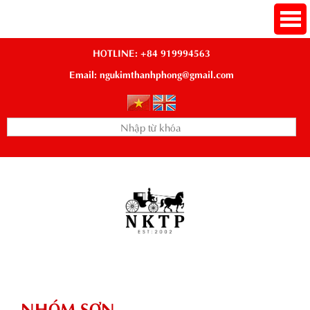
HOTLINE: +84 919994563
Email: ngukimthanhphong@gmail.com
NHÓM SƠN