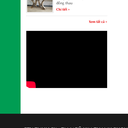
đồng thau
Chi tiết »
Xem tất cả »