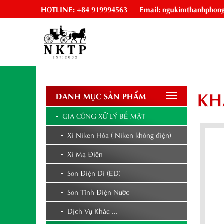
HOTLINE: +84 919994563
Email: ngukimthanhphon
KH
DANH MỤC SẢN PHẨM
• GIA CÔNG XỬ LÝ BỀ MẶT
• Xi Niken Hóa ( Niken không điện)
• Xi Mạ Điện
• Sơn Điện Di (ED)
• Sơn Tĩnh Điện Nước
• Dịch Vụ Khác ...