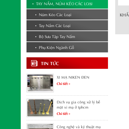
• TAY NẮM, NÚM KÉO CÁC LOẠI
• Núm Kéo Các Loại
KHẮ
• Tay Nắm Các Loại
• Bộ Sưu Tập Tay Nắm
• Phụ Kiện Ngành Gỗ
TIN TỨC
XI MẠ NIKEN ĐEN
Chi tiết »
Dịch vụ gia công xử lý bề
mặt xi mạ ở tphcm
Chi tiết »
Công nghệ và kỹ thuật mạ