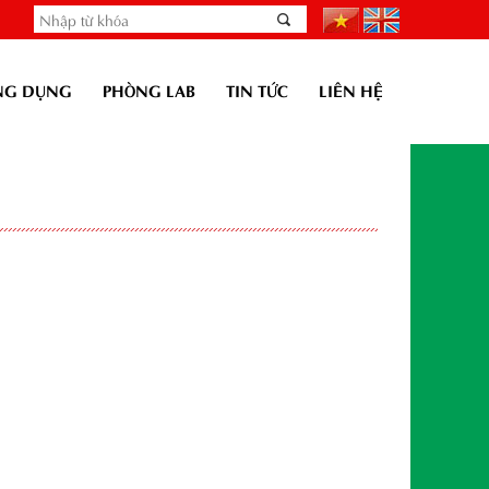
NG DỤNG
PHÒNG LAB
TIN TỨC
LIÊN HỆ