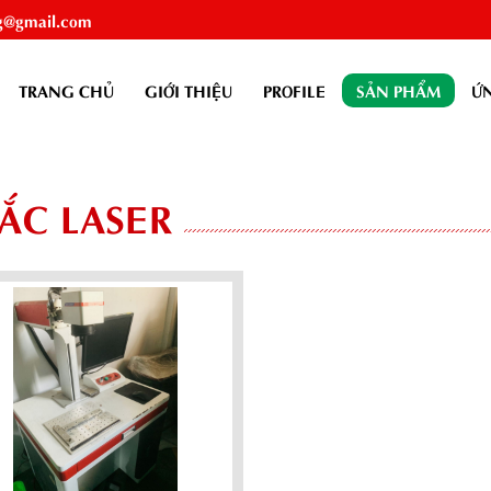
g@gmail.com
TRANG CHỦ
GIỚI THIỆU
PROFILE
SẢN PHẨM
Ứ
ẮC LASER