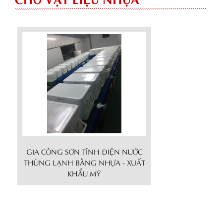
GIA CÔNG SƠN TĨNH ĐIỆN NƯỚC
THÙNG LẠNH BẰNG NHỰA - XUẤT
KHẨU MỸ
Chi tiết