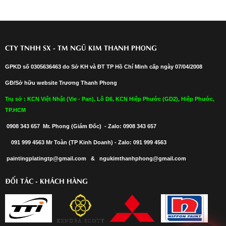
CTY TNHH SX - TM NGŨ KIM THANH PHONG
GPKD số 0305636463 do Sở KH và ĐT TP Hồ Chí Minh cấp ngày 07/04/2008
GĐ/Sở hữu website Trương Thanh Phong
Trụ sở : KCN Việt Nhật (Vie - Pan), Lô D6, KCN Hiệp Phước (GD2), Hiệp Phước,
TP.HCM
0908 343 657 Mr. Phong (Giám Đốc) - Zalo: 0908 343 657
091 999 4563 Mr Toàn (TP Kinh Doanh) - Zalo: 091 999 4563
paintingplatingtp@gmail.com & ngukimthanhphong@gmail.com
ĐỐI TÁC - KHÁCH HÀNG