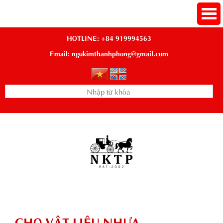
HOTLINE: +84 919994563
Email: ngukimthanhphong@gmail.com
CHO VẬT LIỆU NHỰA