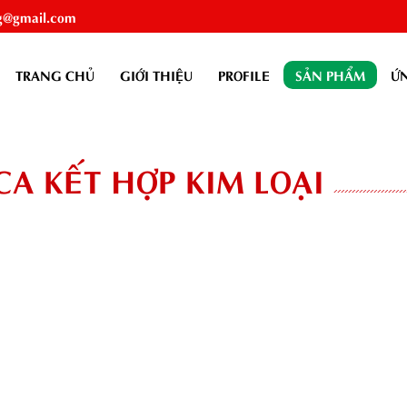
g@gmail.com
TRANG CHỦ
GIỚI THIỆU
PROFILE
SẢN PHẨM
Ứ
CA KẾT HỢP KIM LOẠI