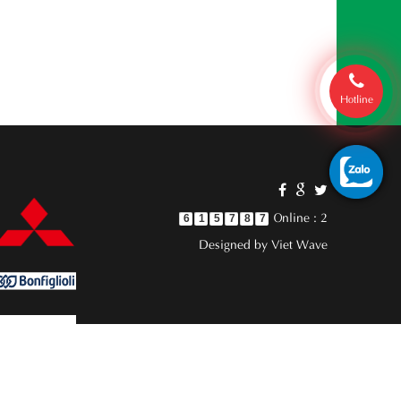
Hotline
Online : 2
6
1
5
7
8
7
Designed by
Viet Wave