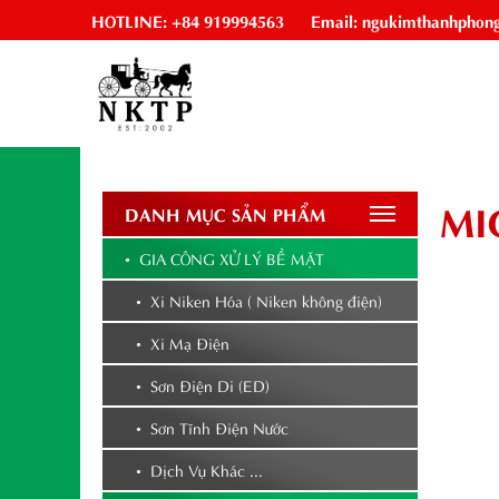
HOTLINE: +84 919994563
Email: ngukimthanhphon
MI
DANH MỤC SẢN PHẨM
• GIA CÔNG XỬ LÝ BỀ MẶT
• Xi Niken Hóa ( Niken không điện)
• Xi Mạ Điện
• Sơn Điện Di (ED)
• Sơn Tĩnh Điện Nước
• Dịch Vụ Khác ...