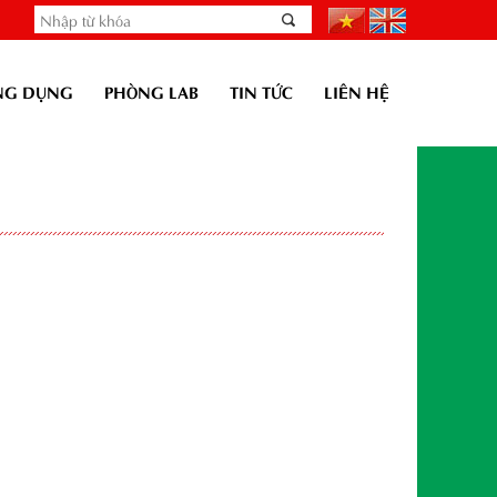
NG DỤNG
PHÒNG LAB
TIN TỨC
LIÊN HỆ