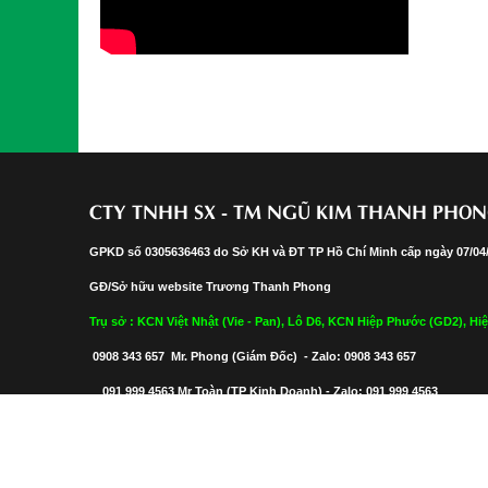
CTY TNHH SX - TM NGŨ KIM THANH PHO
GPKD số 0305636463 do Sở KH và ĐT TP Hồ Chí Minh cấp ngày 07/04
GĐ/Sở hữu website Trương Thanh Phong
Trụ sở : KCN Việt Nhật (Vie - Pan), Lô D6, KCN Hiệp Phước (GD2), 
0908 343 657 Mr. Phong (Giám Đốc) - Zalo: 0908 343 657
091 999 4563 Mr Toàn (TP Kinh Doanh) - Zalo: 091 999 4563
paintingplatingtp@gmail.com & ngukimthanhphong@gmail.com