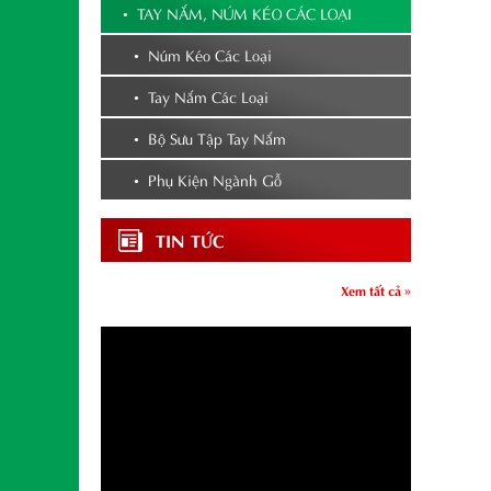
• TAY NẮM, NÚM KÉO CÁC LOẠI
• Núm Kéo Các Loại
• Tay Nắm Các Loại
• Bộ Sưu Tập Tay Nắm
• Phụ Kiện Ngành Gỗ
TIN TỨC
Xem tất cả »