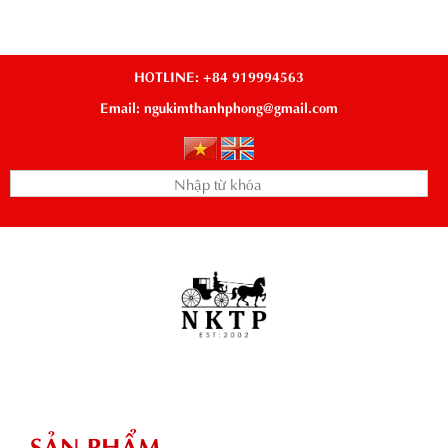
HOTLINE: +84 919994563
Email: ngukimthanhphong@gmail.com
SẢN PHẨM