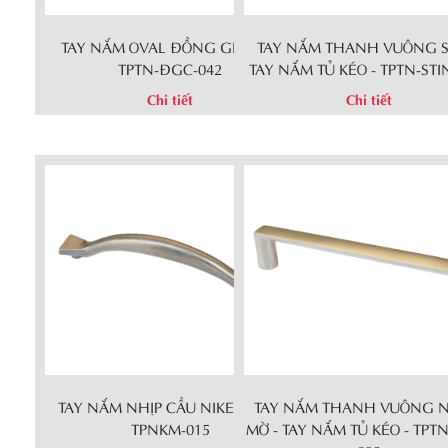
TAY NẮM OVAL ĐỒNG GIẢ CỔ -
TAY NẮM THANH VUÔNG ST
TPTN-ĐGC-042
TAY NẮM TỦ KÉO - TPTN-STI
Chi tiết
Chi tiết
TAY NẮM NHỊP CẦU NIKEN MỜ -
TAY NẮM THANH VUÔNG N
TPNKM-015
MỜ - TAY NẮM TỦ KÉO - TPT