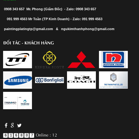
0908 343 657 Mr. Phong (Giám Đốc) - Zalo: 0908 343 657
091 999 4563 Mr Toàn (TP Kinh Doanh) - Zalo: 091 999 4563
paintingplatingtp@gmail.com & ngukimthanhphong@gmail.com
ĐỐI TÁC - KHÁCH HÀNG
Online : 12
6
1
6
8
0
7