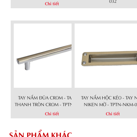
032
Chi tiết
Chi tiết
TAY NẮM ĐŨA CROM - TAY NẮM
TAY NẮM HỘC KÉO - TAY
THANH TRÒN CROM - TPTN-CR-023
NIKEN MỜ - TPTN-NKM-0
Chi tiết
Chi tiết
SẢN PHẨM KHÁC