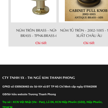
NÚM TRÒN BRASS - NÚM KÉO
NÚM TỦ TRÒN - 2002-1005 - 
BRASS - TPNK-BRASS-058
XUẤT CHÂU ÂU
Chi tiết
Chi tiết
CTY TNHH SX - TM NGŨ KIM THANH PHONG
GPKD số 0305636463 do Sở KH và ĐT TP Hồ Chí Minh cấp ngày 07/04/2008
GĐ/Sở hữu website Trương Thanh Phong
Trụ sở : KCN Việt Nhật (Vie - Pan), Lô D6, KCN Hiệp Phước (GD2), Hiệp Phước,
TP.HCM