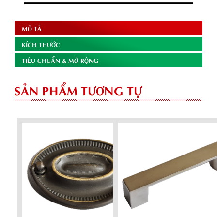
MÔ TẢ
KÍCH THƯỚC
TIÊU CHUẨN & MỞ RỘNG
SẢN PHẨM TƯƠNG TỰ