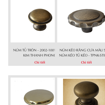
NÚM TỦ TRÒN - 2002-1001 - NGŨ
NÚM KÉO RĂNG CƯA MÀU S
KIM THANH PHONG
NÚM KÉO TỦ KÉO - TPNK-STI
Chi tiết
Chi tiết