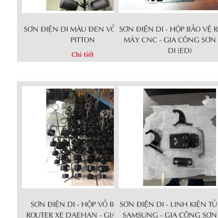
SƠN ĐIỆN DI MÀU ĐEN VỎ MOTOR
SƠN ĐIỆN DI - HỘP BẢO VỆ 
PITTON
MÁY CNC - GIA CÔNG SƠN
DI (ED)
Chi tiết
Chi tiết
SƠN ĐIỆN DI - HỘP VỎ BẢO VỆ
SƠN ĐIỆN DI - LINH KIỆN T
ROUTER XE DAEHAN - GIA CÔNG
SAMSUNG - GIA CÔNG SƠN