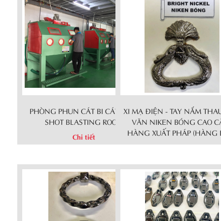
PHÒNG PHUN CÁT BI CÁT LOẠI/
XI MẠ ĐIỆN - TAY NẮM THA
SHOT BLASTING ROOM
VĂN NIKEN BÓNG CAO CẤ
HÀNG XUẤT PHÁP (HÀNG 
Chi tiết
Chi tiết