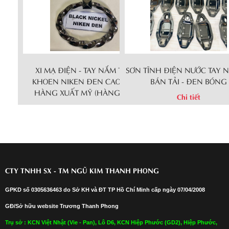
XI MẠ ĐIỆN - TAY NẮM THAU
SƠN TĨNH ĐIỆN NƯỚC TAY 
KHOEN NIKEN ĐEN CAO CẤP -
BÁN TẢI - ĐEN BÓNG
HÀNG XUẤT MỸ (HÀNG BÁN)
Chi tiết
Chi tiết
CTY TNHH SX - TM NGŨ KIM THANH PHONG
GPKD số 0305636463 do Sở KH và ĐT TP Hồ Chí Minh cấp ngày 07/04/2008
GĐ/Sở hữu website Trương Thanh Phong
Trụ sở : KCN Việt Nhật (Vie - Pan), Lô D6, KCN Hiệp Phước (GD2), Hiệp Phước,