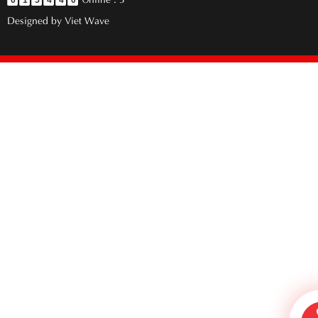
6
1
5
4
4
0
Designed by
Viet Wave