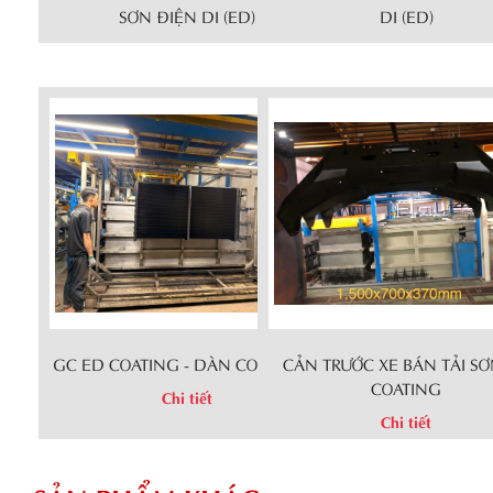
SƠN ĐIỆN DI (ED)
DI (ED)
Chi tiết
Chi tiết
GC ED COATING - DÀN COIL LẠNH
CẢN TRƯỚC XE BÁN TẢI S
COATING
Chi tiết
Chi tiết