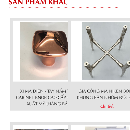
SẢN PHẨM KHÁC
XI MẠ ĐIỆN - TAY NẮM THAU
GIA CÔNG MẠ NIKEN B
CABINET KNOB CAO CẤP - HÀNG
KHUNG BÀN NHÔM ĐÚC 
XUẤT MỸ (HÀNG BÁN)
Chi tiết
Chi tiết