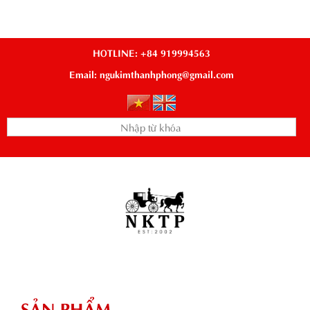
HOTLINE: +84 919994563
Email: ngukimthanhphong@gmail.com
SẢN PHẨM