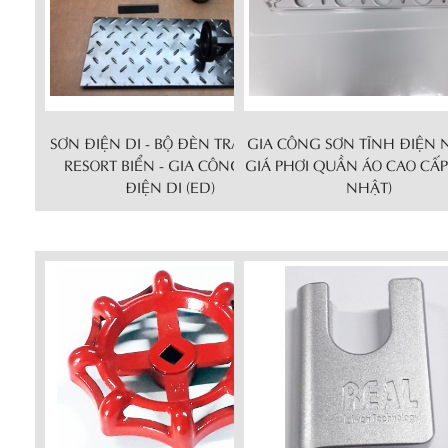
SƠN ĐIỆN DI - BỘ ĐÈN TRANG TRÍ
GIA CÔNG SƠN TĨNH ĐIỆN 
RESORT BIỂN - GIA CÔNG SƠN
GIÁ PHƠI QUẦN ÁO CAO CẤP
ĐIỆN DI (ED)
NHẬT)
Chi tiết
Chi tiết