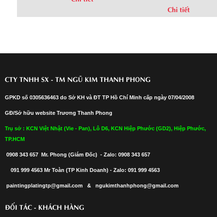
Chi tiết
CTY TNHH SX - TM NGŨ KIM THANH PHONG
GPKD số 0305636463 do Sở KH và ĐT TP Hồ Chí Minh cấp ngày 07/04/2008
GĐ/Sở hữu website Trương Thanh Phong
Trụ sở : KCN Việt Nhật (Vie - Pan), Lô D6, KCN Hiệp Phước (GD2), Hiệp Phước,
TP.HCM
0908 343 657 Mr. Phong (Giám Đốc) - Zalo: 0908 343 657
091 999 4563 Mr Toàn (TP Kinh Doanh) - Zalo: 091 999 4563
paintingplatingtp@gmail.com & ngukimthanhphong@gmail.com
ĐỐI TÁC - KHÁCH HÀNG