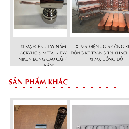
XI MẠ ĐIỆN - TAY NẮM MICA
XI MẠ ĐIỆN - GIA CÔNG X
ACRYLIC & METAL - TAY NẮM
ĐỒNG KỆ TRANG TRÍ KHÁCH
NIKEN BÓNG CAO CẤP (HÀNG
XI MẠ ĐỒNG ĐỎ
BÁN)
Chi tiết
Chi tiết
SẢN PHẨM KHÁC