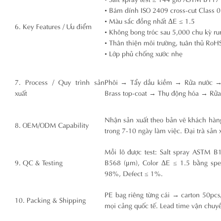
• Bám dính ISO 2409 cross-cut Class 0
• Màu sắc đồng nhất ΔE ≤ 1.5
6. Key Features / Ưu điểm
• Không bong tróc sau 5,000 chu kỳ ru
• Thân thiện môi trường, tuân thủ R
• Lớp phủ chống xước nhẹ
7. Process / Quy trình sản
Phôi → Tẩy dầu kiềm → Rửa nước →
xuất
Brass top-coat → Thụ động hóa → Rử
Nhận sản xuất theo bản vẽ khách hàn
8. OEM/ODM Capability
trong 7-10 ngày làm việc. Đại trà sản
Mỗi lô được test: Salt spray ASTM 
9. QC & Testing
B568 (μm), Color ΔE ≤ 1.5 bằng spe
98%, Defect ≤ 1%.
PE bag riêng từng cái → carton 50pcs
10. Packing & Shipping
mọi cảng quốc tế. Lead time vận chuyể