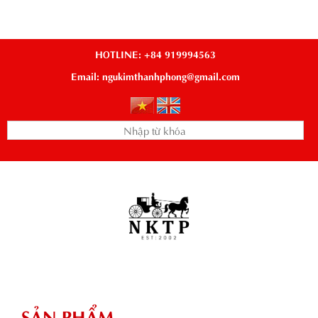
HOTLINE: +84 919994563
Email: ngukimthanhphong@gmail.com
SẢN PHẨM