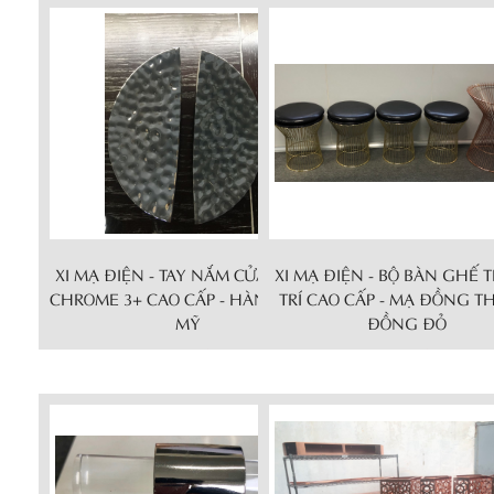
XI MẠ ĐIỆN - TAY NẮM CỬA TỦ MẠ
XI MẠ ĐIỆN - BỘ BÀN GHẾ 
CHROME 3+ CAO CẤP - HÀNG XUẤT
TRÍ CAO CẤP - MẠ ĐỒNG T
MỸ
ĐỒNG ĐỎ
Chi tiết
Chi tiết