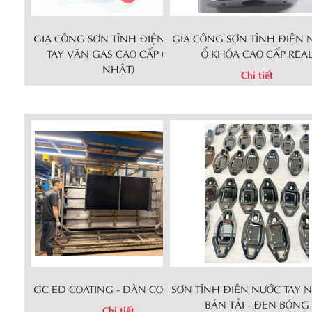
GIA CÔNG SƠN TĨNH ĐIỆN NƯỚC -
GIA CÔNG SƠN TĨNH ĐIỆN 
TAY VẶN GAS CAO CẤP (XUẤT
Ổ KHÓA CAO CẤP REA
NHẬT)
Chi tiết
Chi tiết
GC ED COATING - DÀN COIL LẠNH
SƠN TĨNH ĐIỆN NƯỚC TAY 
BÁN TẢI - ĐEN BÓNG
Chi tiết