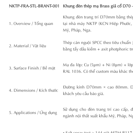
NKTP-FRA-STL-BRANT-001
Khung đèn thép mạ Brass giả cổ D70
Khung đèn trang trí D70mm bằng thép
1. Overview / Tổng quan
tại nhà máy NKTP (KCN Hiệp Phước, 
Mỹ, Pháp, Nga.
Thép cán nguội SPCC theo tiêu chuẩn 
2. Material / Vật liệu
bằng tẩy dầu kiềm + axit photphoric t
Mạ đa lớp: Cu (5μm) + Ni (8μm) + lớp
3. Surface Finish / Bề mặt
RAL 1036. Có thể custom màu khác th
Đường kính D70mm × cao 80mm. Dun
4. Dimensions / Kích thước
khách yêu cầu báo giá.
Sử dụng cho đèn trang trí cao cấp, 
5. Applications / Ứng dụng
ngành nội thất xuất khẩu Mỹ, Pháp, N
• Salt spray test ≥ 144 giờ ASTM B117