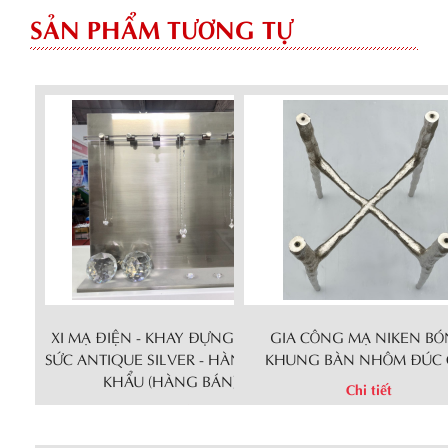
SẢN PHẨM TƯƠNG TỰ
XI MẠ ĐIỆN - KHAY ĐỰNG TRANG
GIA CÔNG MẠ NIKEN B
SỨC ANTIQUE SILVER - HÀNG XUẤT
KHUNG BÀN NHÔM ĐÚC 
KHẨU (HÀNG BÁN)
Chi tiết
Chi tiết